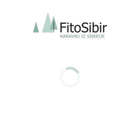
ne prejme v dogovorjenem roku, je ponudnika potrebno o
tem obvestiti. Ponudnik se zavezuje, da bo po svojih
najboljših močeh skušal ugotoviti, kje se paket nahaja in
ga nato stranki dostavil v najkrajšem možnem roku.
Vračila
Če kupec želi brez razloga vrniti izdelke, mora o tem v 14–
ih dneh od datuma prejema izdelkov obvestiti
ponudnika preko e-pošte (fitosibir@gmail.com). Naročeno
blago mora kupec nato v roku 30–ih dni od oddanega
obvestila o vračilu, v originalni embalaži s priloženim
originalnim računom poslati na sedež podjetja Imunofan
d.o.o, Moste 39a, 1218 Komenda. Blago mora biti
nepoškodovano in v nespremenjeni količini.