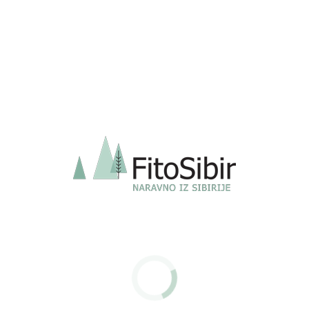
Črni česen v kapsulah (1
D3 – 2000 IU, 90 kapsul
kapsula je enaka 1 stroku
€
11.90
svežega česna)
€
22.50
Dodaj v košarico
Dodaj v košarico
AKCIJA!